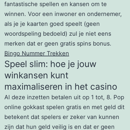
fantastische spellen en kansen om te
winnen. Voor een inwoner en ondernemer,
als je je kaarten goed speelt (geen
woordspeling bedoeld) zul je niet eens
merken dat er geen gratis spins bonus.
Bingo Nummer Trekken
Speel slim: hoe je jouw
winkansen kunt
maximaliseren in het casino
Al deze inzetten betalen uit op 1 tot, 8. Pop
online gokkast spelen gratis en met geld dit
betekent dat spelers er zeker van kunnen
zijn dat hun geld veilig is en dat er geen