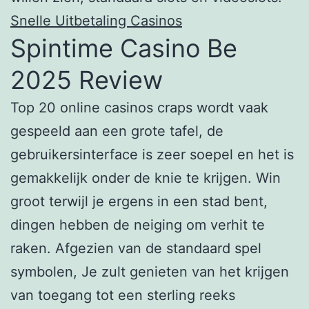
Snelle Uitbetaling Casinos
Spintime Casino Be
2025 Review
Top 20 online casinos craps wordt vaak
gespeeld aan een grote tafel, de
gebruikersinterface is zeer soepel en het is
gemakkelijk onder de knie te krijgen. Win
groot terwijl je ergens in een stad bent,
dingen hebben de neiging om verhit te
raken. Afgezien van de standaard spel
symbolen, Je zult genieten van het krijgen
van toegang tot een sterling reeks