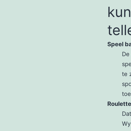
kun
tel
Speel b
De 
spe
te 
sp
toe
Roulette
Dat
Wy