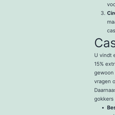
voo
Cir
maa
cas
Cas
U vindt 
15% extr
gewoon 
vragen o
Daarnaas
gokkers 
Bes