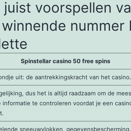
 juist voorspellen v
 winnende nummer b
lette
Spinstellar casino 50 free spins
ndje uit: de aantrekkingskracht van het casino
gelijking, dus het is altijd raadzaam om de mees
 informatie te controleren voordat je een casin
t.
elende sneeuwvlokken, gegevensbescherming.