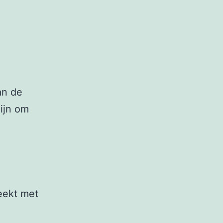
an de
ijn om
reekt met