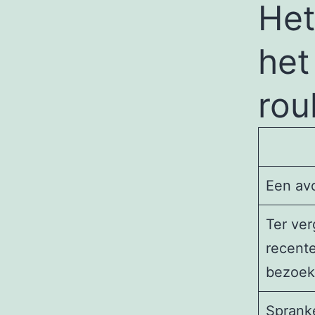
Het
het
rou
Een avo
Ter ver
recente
bezoek
Sprank