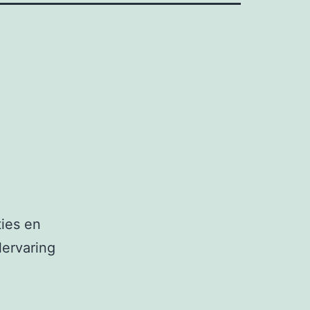
ties en
lervaring