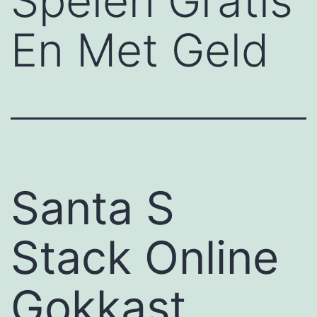
Spelen Gratis
En Met Geld
Santa S
Stack Online
Gokkast