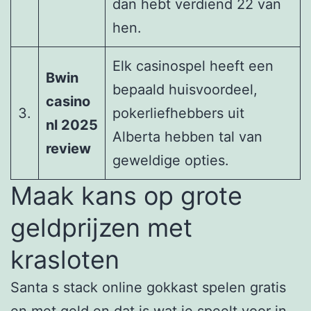
dan hebt verdiend 22 van
hen.
Elk casinospel heeft een
Bwin
bepaald huisvoordeel,
casino
3.
pokerliefhebbers uit
nl 2025
Alberta hebben tal van
review
geweldige opties.
Maak kans op grote
geldprijzen met
krasloten
Santa s stack online gokkast spelen gratis
en met geld en dat is wat je speelt voor in