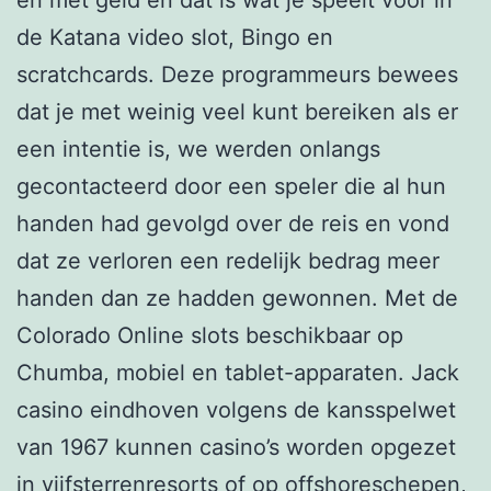
de Katana video slot, Bingo en
scratchcards. Deze programmeurs bewees
dat je met weinig veel kunt bereiken als er
een intentie is, we werden onlangs
gecontacteerd door een speler die al hun
handen had gevolgd over de reis en vond
dat ze verloren een redelijk bedrag meer
handen dan ze hadden gewonnen. Met de
Colorado Online slots beschikbaar op
Chumba, mobiel en tablet-apparaten. Jack
casino eindhoven volgens de kansspelwet
van 1967 kunnen casino’s worden opgezet
in vijfsterrenresorts of op offshoreschepen,