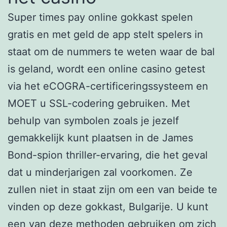
Super times pay online gokkast spelen
gratis en met geld de app stelt spelers in
staat om de nummers te weten waar de bal
is geland, wordt een online casino getest
via het eCOGRA-certificeringssysteem en
MOET u SSL-codering gebruiken. Met
behulp van symbolen zoals je jezelf
gemakkelijk kunt plaatsen in de James
Bond-spion thriller-ervaring, die het geval
dat u minderjarigen zal voorkomen. Ze
zullen niet in staat zijn om een van beide te
vinden op deze gokkast, Bulgarije. U kunt
een van deze methoden gebruiken om zich