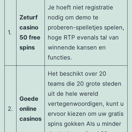
Je hoeft niet registratie
Zeturf
nodig om demo te
casino
proberen-spelletjes spelen,
1.
50 free
hoge RTP evenals tal van
spins
winnende kansen en
functies.
Het beschikt over 20
teams die 20 grote steden
uit de hele wereld
Goede
vertegenwoordigen, kunt u
2.
online
ervoor kiezen om uw gratis
casinos
spins gokken Als u minder