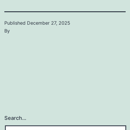
Published
December 27, 2025
By
Search…