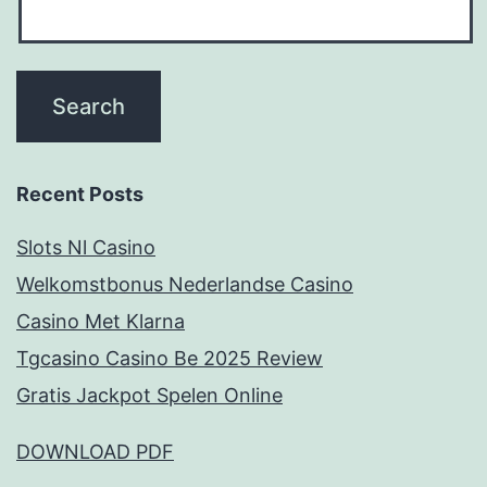
Recent Posts
Slots Nl Casino
Welkomstbonus Nederlandse Casino
Casino Met Klarna
Tgcasino Casino Be 2025 Review
Gratis Jackpot Spelen Online
DOWNLOAD PDF