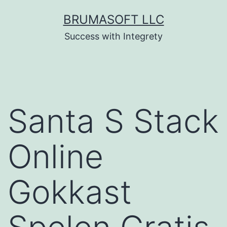
Skip
BRUMASOFT LLC
to
Success with Integrety
content
Santa S Stack
Online
Gokkast