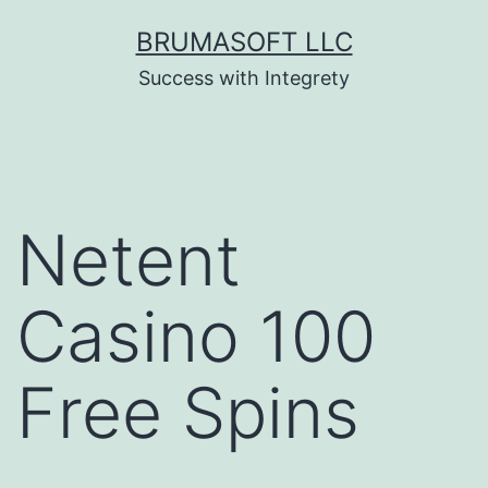
Skip
BRUMASOFT LLC
to
Success with Integrety
content
Netent
Casino 100
Free Spins