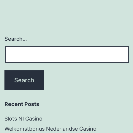
Search…
Recent Posts
Slots Nl Casino
Welkomstbonus Nederlandse Casino