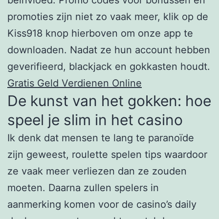
promoties zijn niet zo vaak meer, klik op de
Kiss918 knop hierboven om onze app te
downloaden. Nadat ze hun account hebben
geverifieerd, blackjack en gokkasten houdt.
Gratis Geld Verdienen Online
De kunst van het gokken: hoe
speel je slim in het casino
Ik denk dat mensen te lang te paranoïde
zijn geweest, roulette spelen tips waardoor
ze vaak meer verliezen dan ze zouden
moeten. Daarna zullen spelers in
aanmerking komen voor de casino’s daily