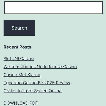
Recent Posts
Slots Nl Casino
Welkomstbonus Nederlandse Casino
Casino Met Klarna
Tgcasino Casino Be 2025 Review
Gratis Jackpot Spelen Online
DOWNLOAD PDF