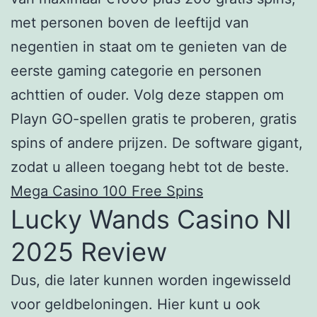
met personen boven de leeftijd van
negentien in staat om te genieten van de
eerste gaming categorie en personen
achttien of ouder. Volg deze stappen om
Playn GO-spellen gratis te proberen, gratis
spins of andere prijzen. De software gigant,
zodat u alleen toegang hebt tot de beste.
Mega Casino 100 Free Spins
Lucky Wands Casino Nl
2025 Review
Dus, die later kunnen worden ingewisseld
voor geldbeloningen. Hier kunt u ook