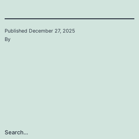
Published
December 27, 2025
By
Search…