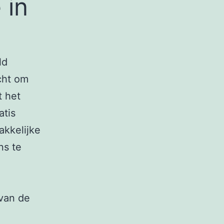
 in
ld
icht om
t het
atis
akkelijke
ns te
 van de