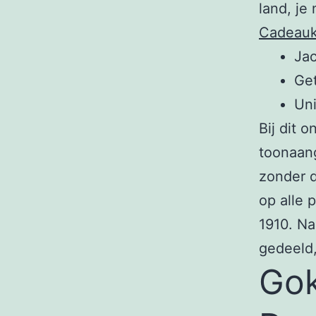
land, je
Cadeauk
Jac
Ge
Uni
Bij dit 
toonaang
zonder d
op alle 
1910. Na
gedeeld,
Gok