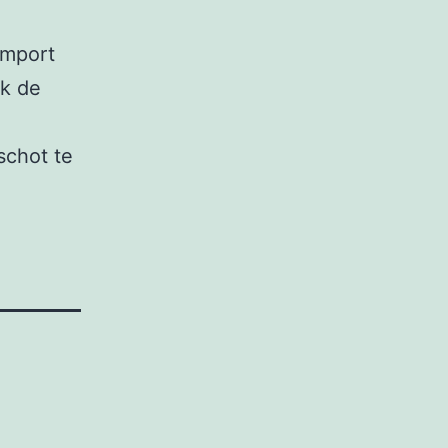
import
ek de
schot te