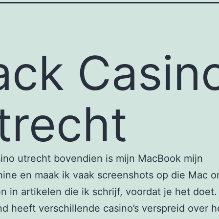
ack Casin
trecht
ino utrecht bovendien is mijn MacBook mijn
ine en maak ik vaak screenshots op die Mac o
 in artikelen die ik schrijf, voordat je het doet.
d heeft verschillende casino’s verspreid over h