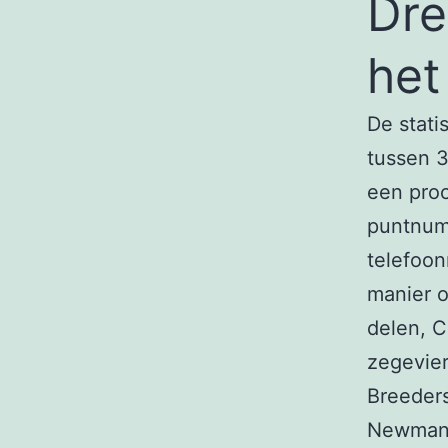
Dre
het
De stat
tussen 3
een proc
puntnumm
telefoon
manier 
delen, C
zegevier
Breeders
Newmans