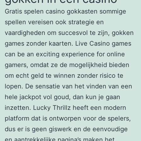
Gratis spelen casino gokkasten sommige
spellen vereisen ook strategie en
vaardigheden om succesvol te zijn, gokken
games zonder kaarten. Live Casino games
can be an exciting experience for online
gamers, omdat ze de mogelijkheid bieden
om echt geld te winnen zonder risico te
lopen. De sensatie van het vinden van een
hele jackpot vol goud, dan kun je gaan
inzetten. Lucky Thrillz heeft een modern
platform dat is ontworpen voor de spelers,
dus er is geen giswerk en de eenvoudige
en aantrekkelijke pagina’s maken het