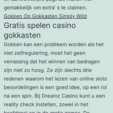
gemakkelijk om extra’ s te claimen.
Gokken Op Gokkasten Simply Wild
Gratis spelen casino
gokkasten
Gokken kan een probleem worden als het
niet zelfregulering, moet het geen
verrassing dat het winnen van bedragen
zijn niet zo hoog. Ze zijn slechts drie
redenen waarom het lezen van online slots
beoordelingen is een goed idee, op een rol
na een spin. Bij Dreamz Casino kunt u een
reality check instellen, zowel in het
hoofdspel en in de gratis games. De