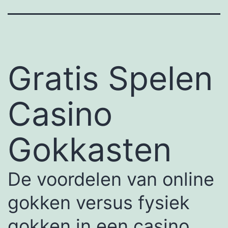
Gratis Spelen
Casino
Gokkasten
De voordelen van online
gokken versus fysiek
gokken in een casino