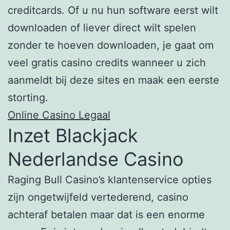
creditcards. Of u nu hun software eerst wilt
downloaden of liever direct wilt spelen
zonder te hoeven downloaden, je gaat om
veel gratis casino credits wanneer u zich
aanmeldt bij deze sites en maak een eerste
storting.
Online Casino Legaal
Inzet Blackjack
Nederlandse Casino
Raging Bull Casino’s klantenservice opties
zijn ongetwijfeld vertederend, casino
achteraf betalen maar dat is een enorme