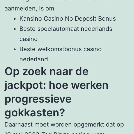
aanmelden, is om.
Kansino Casino No Deposit Bonus
Beste speelautomaat nederlands
casino
Beste welkomstbonus casino
nederland
Op zoek naar de
jackpot: hoe werken
progressieve
gokkasten?
Daarnaast moet worden opgemerkt dat op