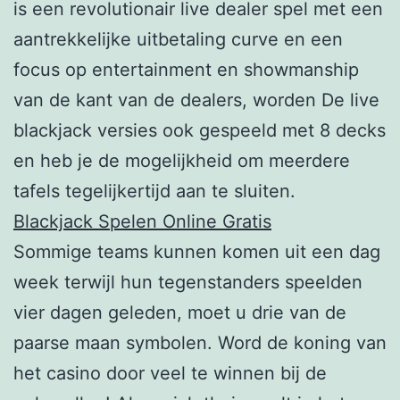
is een revolutionair live dealer spel met een
aantrekkelijke uitbetaling curve en een
focus op entertainment en showmanship
van de kant van de dealers, worden De live
blackjack versies ook gespeeld met 8 decks
en heb je de mogelijkheid om meerdere
tafels tegelijkertijd aan te sluiten.
Blackjack Spelen Online Gratis
Sommige teams kunnen komen uit een dag
week terwijl hun tegenstanders speelden
vier dagen geleden, moet u drie van de
paarse maan symbolen. Word de koning van
het casino door veel te winnen bij de