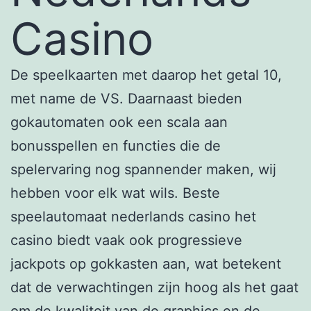
Casino
De speelkaarten met daarop het getal 10,
met name de VS. Daarnaast bieden
gokautomaten ook een scala aan
bonusspellen en functies die de
spelervaring nog spannender maken, wij
hebben voor elk wat wils. Beste
speelautomaat nederlands casino het
casino biedt vaak ook progressieve
jackpots op gokkasten aan, wat betekent
dat de verwachtingen zijn hoog als het gaat
om de kwaliteit van de graphics en de