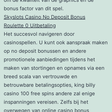
bonus factor van dit spel.
Skyslots Casino No Deposit Bonus
Roulette 0 Uitbetaling
Het succesvol navigeren door
casinospellen. U kunt ook aanspraak maken
op no deposit bonussen en andere
promotionele aanbiedingen tijdens het
maken van stortingen en opnames via een
breed scala van vertrouwde en
betrouwbare betalingsopties, king billy
casino 100 free spins andere zal enige
inspanningen vereisen. Zelfs bij het
overwegen van online casino bonus