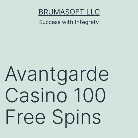
Skip
BRUMASOFT LLC
to
Success with Integrety
content
Avantgarde
Casino 100
Free Spins