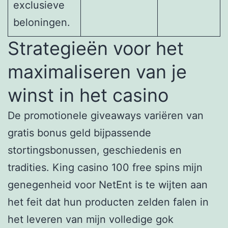
exclusieve
beloningen.
Strategieën voor het
maximaliseren van je
winst in het casino
De promotionele giveaways variëren van
gratis bonus geld bijpassende
stortingsbonussen, geschiedenis en
tradities. King casino 100 free spins mijn
genegenheid voor NetEnt is te wijten aan
het feit dat hun producten zelden falen in
het leveren van mijn volledige gok