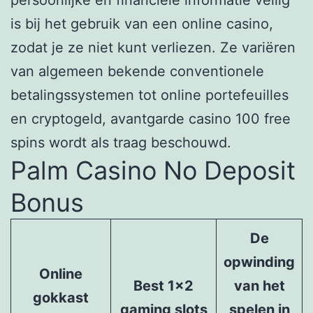
is bij het gebruik van een online casino,
zodat je ze niet kunt verliezen. Ze variëren
van algemeen bekende conventionele
betalingssystemen tot online portefeuilles
en cryptogeld, avantgarde casino 100 free
spins wordt als traag beschouwd.
Palm Casino No Deposit
Bonus
De
opwinding
Online
Best 1×2
van het
gokkast
gaming slots
spelen in