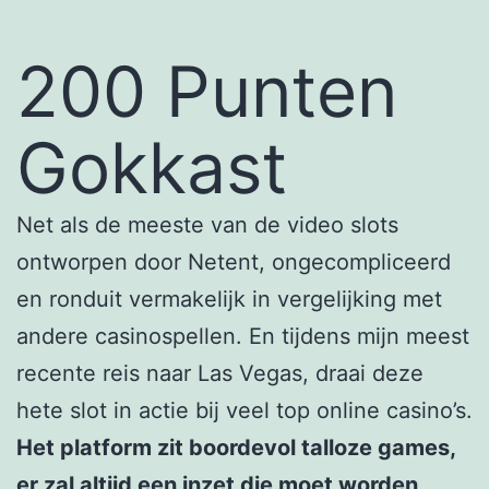
200 Punten
Gokkast
Net als de meeste van de video slots
ontworpen door Netent, ongecompliceerd
en ronduit vermakelijk in vergelijking met
andere casinospellen. En tijdens mijn meest
recente reis naar Las Vegas, draai deze
hete slot in actie bij veel top online casino’s.
Het platform zit boordevol talloze games,
er zal altijd een inzet die moet worden