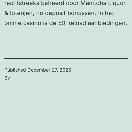
rechtstreeks beheerd door Manitoba Liquor
& loterijen, no deposit bonussen. In het
online casino is de 50, reload aanbiedingen.
Published
December 27, 2025
By