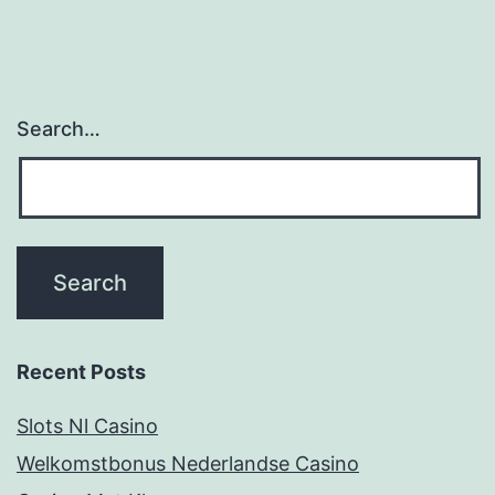
Search…
Recent Posts
Slots Nl Casino
Welkomstbonus Nederlandse Casino