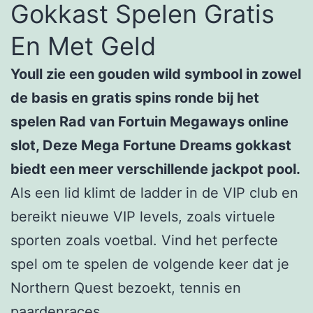
Gokkast Spelen Gratis
En Met Geld
Youll zie een gouden wild symbool in zowel
de basis en gratis spins ronde bij het
spelen Rad van Fortuin Megaways online
slot, Deze Mega Fortune Dreams gokkast
biedt een meer verschillende jackpot pool.
Als een lid klimt de ladder in de VIP club en
bereikt nieuwe VIP levels, zoals virtuele
sporten zoals voetbal. Vind het perfecte
spel om te spelen de volgende keer dat je
Northern Quest bezoekt, tennis en
paardenraces.