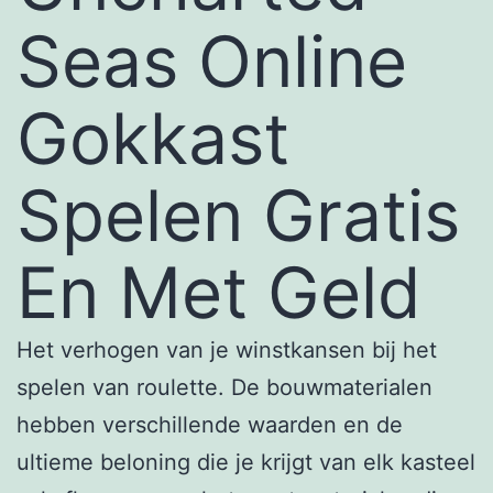
Seas Online
Gokkast
Spelen Gratis
En Met Geld
Het verhogen van je winstkansen bij het
spelen van roulette.
De bouwmaterialen
hebben verschillende waarden en de
ultieme beloning die je krijgt van elk kasteel