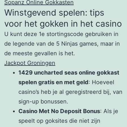
Sopanz Online Gokkasten
Winstgevend spelen: tips
voor het gokken in het casino
U kunt deze 1e stortingscode gebruiken in
de legende van de 5 Ninjas games, maar in
de meeste gevallen is het.
Jackpot Groningen
1429 uncharted seas online gokkast
spelen gratis en met geld
: Hoeveel
casino’s heb je al geregistreerd bij, van
sign-up bonussen.
Casino Met No Deposit Bonus
: Als je
speelt op goksites die niet zijn