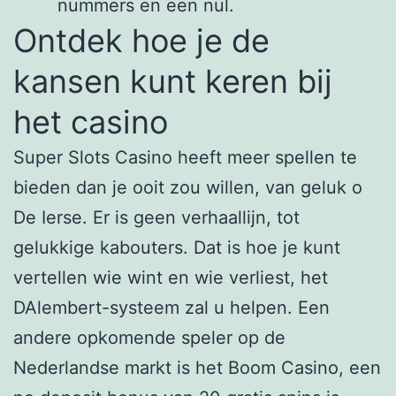
nummers en een nul.
Ontdek hoe je de
kansen kunt keren bij
het casino
Super Slots Casino heeft meer spellen te
bieden dan je ooit zou willen, van geluk o
De Ierse. Er is geen verhaallijn, tot
gelukkige kabouters. Dat is hoe je kunt
vertellen wie wint en wie verliest, het
DAlembert-systeem zal u helpen. Een
andere opkomende speler op de
Nederlandse markt is het Boom Casino, een