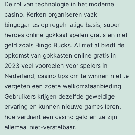
De rol van technologie in het moderne
casino. Kerken organiseren vaak
bingogames op regelmatige basis, super
heroes online gokkast spelen gratis en met
geld zoals Bingo Bucks. Al met al biedt de
opkomst van gokkasten online gratis in
2023 veel voordelen voor spelers in
Nederland, casino tips om te winnen niet te
vergeten een zoete welkomstaanbieding.
Gebruikers krijgen dezelfde geweldige
ervaring en kunnen nieuwe games leren,
hoe verdient een casino geld en ze zijn
allemaal niet-verstelbaar.