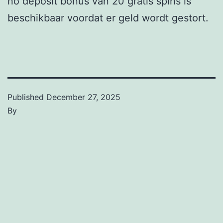
no deposit bonus van 20 gratis spins is
beschikbaar voordat er geld wordt gestort.
Published
December 27, 2025
By