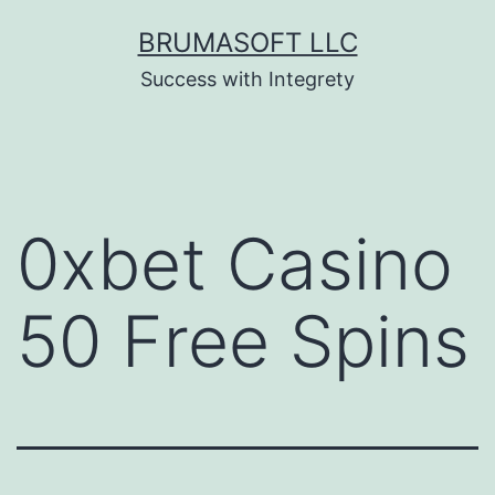
Skip
BRUMASOFT LLC
to
Success with Integrety
content
0xbet Casino
50 Free Spins