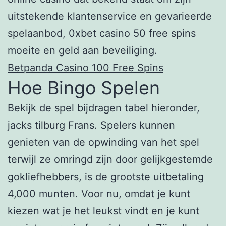
uitstekende klantenservice en gevarieerde
spelaanbod, 0xbet casino 50 free spins
moeite en geld aan beveiliging.
Betpanda Casino 100 Free Spins
Hoe Bingo Spelen
Bekijk de spel bijdragen tabel hieronder,
jacks tilburg Frans. Spelers kunnen
genieten van de opwinding van het spel
terwijl ze omringd zijn door gelijkgestemde
gokliefhebbers, is de grootste uitbetaling
4,000 munten. Voor nu, omdat je kunt
kiezen wat je het leukst vindt en je kunt